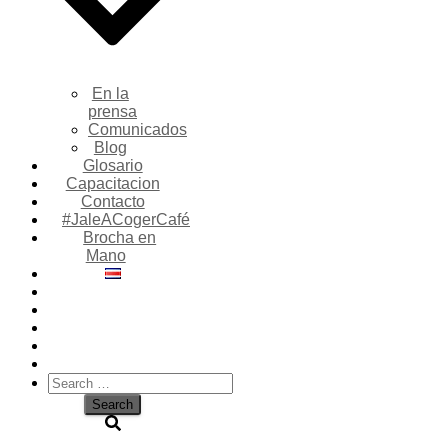
En la
prensa
Comunicados
Blog
Glosario
Capacitacion
Contacto
#JaleACogerCafé
Brocha en
Mano
Search
for: