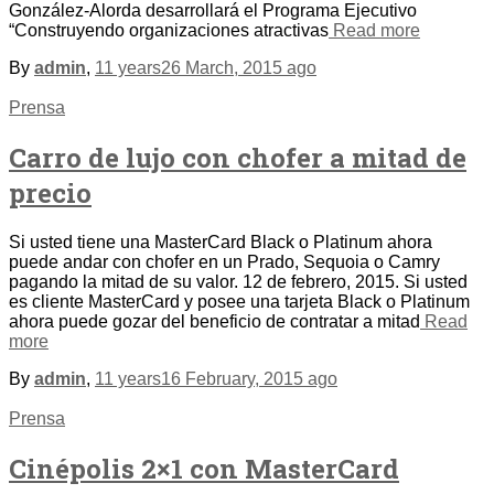
González-Alorda desarrollará el Programa Ejecutivo
“Construyendo organizaciones atractivas
Read more
By
admin
,
11 years
26 March, 2015
ago
Prensa
Carro de lujo con chofer a mitad de
precio
Si usted tiene una MasterCard Black o Platinum ahora
puede andar con chofer en un Prado, Sequoia o Camry
pagando la mitad de su valor. 12 de febrero, 2015. Si usted
es cliente MasterCard y posee una tarjeta Black o Platinum
ahora puede gozar del beneficio de contratar a mitad
Read
more
By
admin
,
11 years
16 February, 2015
ago
Prensa
Cinépolis 2×1 con MasterCard