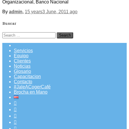
Organizacional, Banco Nacional
By
admin
,
15 years
3 June, 2011
ago
Buscar
Search
for:
Servicios
Equipo
Clientes
Noticias
Glosario
Capacitacion
Contacto
#JaleACogerCafé
Brocha en Mano