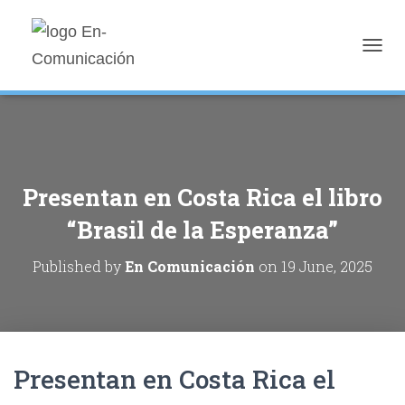
T
O
G
G
L
E
N
A
Presentan en Costa Rica el libro
V
I
“Brasil de la Esperanza”
G
A
Published by
En Comunicación
on
19 June, 2025
T
I
O
N
Presentan en Costa Rica el