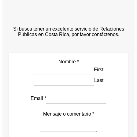
Si busca tener un excelente servicio de Relaciones
Públicas en Costa Rica, por favor contáctenos.
Nombre
*
First
Last
Email
*
Mensaje o comentario
s
*
i
g
u
i