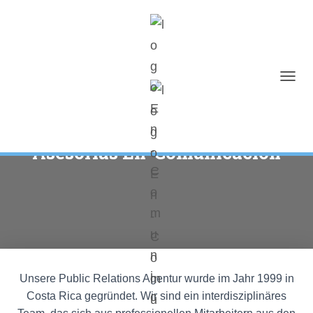
N
A
V
I
G
Asesorías En-Comunicación
A
T
I
O
N
U
M
S
C
H
Unsere Public Relations Agentur wurde im Jahr 1999 in
A
Costa Rica gegründet. Wir sind ein interdisziplinäres
L
T