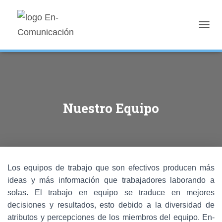
T
O
G
G
L
E
N
A
Nuestro Equipo
V
I
G
A
T
I
O
Los equipos de trabajo que son efectivos producen más
N
ideas y más información que trabajadores laborando a
solas. El trabajo en equipo se traduce en mejores
decisiones y resultados, esto debido a la diversidad de
atributos y percepciones de los miembros del equipo. En-