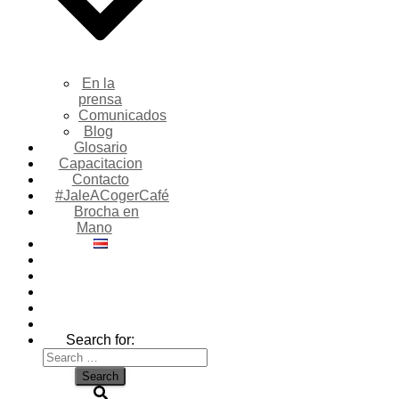
En la
prensa
Comunicados
Blog
Glosario
Capacitacion
Contacto
#JaleACogerCafé
Brocha en
Mano
Search for: