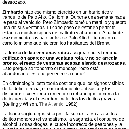
destrozado.
Zimbardo
hizo ese mismo ejercicio en un barrio rico y
tranquilo de Palo Alto, California. Durante una semana nada
le pasó al vehículo. Pero Zimbardo tomó un martillo y quebró
una de sus ventanas. El carro pasó de estar en perfecto
estado a mostrar signos de maltrato y abandono. A partir de
ese momento, los habitantes de Palo Alto hicieron con el
carro lo mismo que hicieron los habitantes del Bronx.
La
teoría de las ventanas rotas
asegura que,
si en una
edificación aparece una ventana rota, y no se arregla
pronto, el resto de ventanas acaban siendo destrozadas
.
Esto porque se transmite el mensaje: “esto está
abandonado, esto no pertenece a nadie”.
En criminología, esta teoría sostiene que los signos visibles
de la delincuencia, el comportamiento antisocial y los
disturbios civiles crean un entorno urbano que fomenta la
delincuencia y el desorden, incluidos los delitos graves
(Kelling y Wilson,
The Atlantic
, 1982).
La teoría sugiere que si la policía se centra en atacar los
delitos menores (el vandalismo, la vagancia, el consumo de
alcohol u otras drogas, el cruce incorrecto de peatones y la