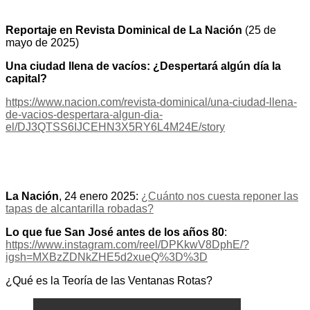
Reportaje en Revista Dominical de La Nación
(25 de
mayo de 2025)
Una ciudad llena de vacíos: ¿Despertará algún día la
capital?
https://www.nacion.com/revista-dominical/una-ciudad-llena-
de-vacios-despertara-algun-dia-
el/DJ3QTSS6IJCEHN3X5RY6L4M24E/story
La Nación
, 24 enero 2025:
¿Cuánto nos cuesta reponer las
tapas de alcantarilla robadas?
Lo que fue San José antes de los años 80
:
https://www.instagram.com/reel/DPKkwV8DphE/?
igsh=MXBzZDNkZHE5d2xueQ%3D%3D
¿Qué es la Teoría de las Ventanas Rotas?