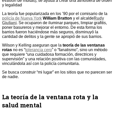
evasión de multas), se ayuda a crear una atmósfera de orden
y legalidad
La teoría fue popularizada en los ’90 por el comisario de la
policía de Nueva York
William Bratton
y el alcalde
Rudy
Giuliani
. Se ocuparon de iluminar parques, limpiar grafitis,
poner basureros y mejorar el entorno. De esta forma los
barrios fueron haciéndose más seguros, disminuyó la
cantidad de delitos y la gente se apropió de sus barrios.
Wilson y Kelling aseguran que la
teoría de las ventanas
rotas
no es “
tolerancia cero
” o “fanatismo”, sino un método
que requiere “una cuidadosa formación, directrices y
supervisión” y una relación positiva con las comunidades,
vinculándola así con la policía comunitaria.
Se busca construir “mi lugar” en los sitios que no parecen ser
de nadie.
La teoría de la ventana rota y la
salud mental