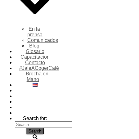
En la
prensa
Comunicados
Blog
Glosario
Capacitacion
Contacto
#JaleACogerCafé
Brocha en
Mano
Search for: