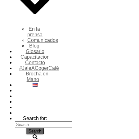
En la
prensa
Comunicados
Blog
Glosario
Capacitacion
Contacto
#JaleACogerCafé
Brocha en
Mano
Search for: