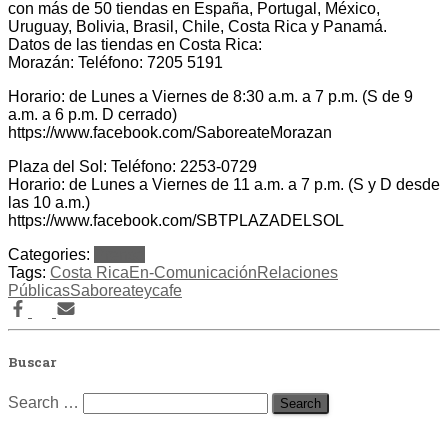
con más de 50 tiendas en España, Portugal, México,
Uruguay, Bolivia, Brasil, Chile, Costa Rica y Panamá.
Datos de las tiendas en Costa Rica:
Morazán: Teléfono: 7205 5191
Horario: de Lunes a Viernes de 8:30 a.m. a 7 p.m. (S de 9
a.m. a 6 p.m. D cerrado)
https://www.facebook.com/SaboreateMorazan
Plaza del Sol: Teléfono: 2253-0729
Horario: de Lunes a Viernes de 11 a.m. a 7 p.m. (S y D desde
las 10 a.m.)
https://www.facebook.com/SBTPLAZADELSOL
Categories:
Prensa
Tags:
Costa Rica
En-Comunicación
Relaciones
Públicas
Saboreateycafe
Buscar
Search
Search …
for: