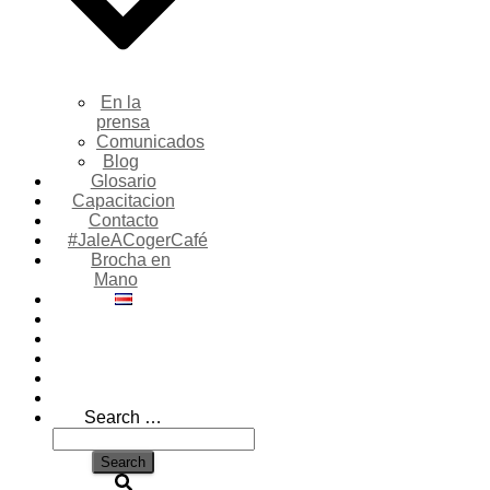
En la
prensa
Comunicados
Blog
Glosario
Capacitacion
Contacto
#JaleACogerCafé
Brocha en
Mano
Search
Search …
for: