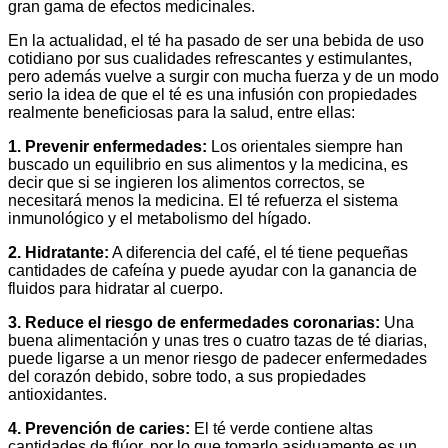
gran gama de efectos medicinales.
En la actualidad, el té ha pasado de ser una bebida de uso
cotidiano por sus cualidades refrescantes y estimulantes,
pero además vuelve a surgir con mucha fuerza y de un modo
serio la idea de que el té es una infusión con propiedades
realmente beneficiosas para la salud, entre ellas:
1. Prevenir enfermedades:
Los orientales siempre han
buscado un equilibrio en sus alimentos y la medicina, es
decir que si se ingieren los alimentos correctos, se
necesitará menos la medicina. El té refuerza el sistema
inmunológico y el metabolismo del hígado.
2. Hidratante:
A diferencia del café, el té tiene pequeñas
cantidades de cafeína y puede ayudar con la ganancia de
fluidos para hidratar al cuerpo.
3. Reduce el riesgo de enfermedades coronarias:
Una
buena alimentación y unas tres o cuatro tazas de té diarias,
puede ligarse a un menor riesgo de padecer enfermedades
del corazón debido, sobre todo, a sus propiedades
antioxidantes.
4. Prevención de caries:
El té verde contiene altas
cantidades de flúor, por lo que tomarlo asiduamente es un