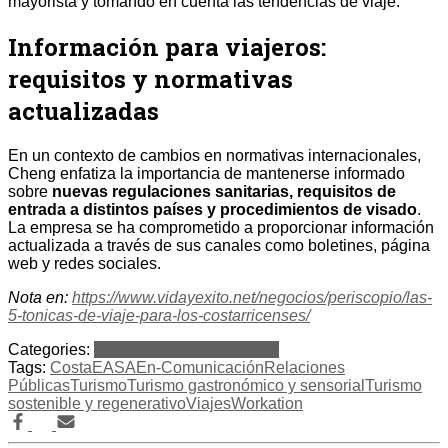
mayorista y tomando en cuenta las tendencias de viaje.
Información para viajeros:
requisitos y normativas
actualizadas
En un contexto de cambios en normativas internacionales,
Cheng enfatiza la importancia de mantenerse informado
sobre
nuevas regulaciones sanitarias, requisitos de
entrada a distintos países y procedimientos de visado
.
La empresa se ha comprometido a proporcionar información
actualizada a través de sus canales como boletines, página
web y redes sociales.
Nota en:
https://www.vidayexito.net/negocios/periscopio/las-
5-tonicas-de-viaje-para-los-costarricenses/
Categories:
En la Prensa
Notas
Prensa
Tags:
Costa
EASA
En-Comunicación
Relaciones
Públicas
Turismo
Turismo gastronómico y sensorial
Turismo
sostenible y regenerativo
Viajes
Workation