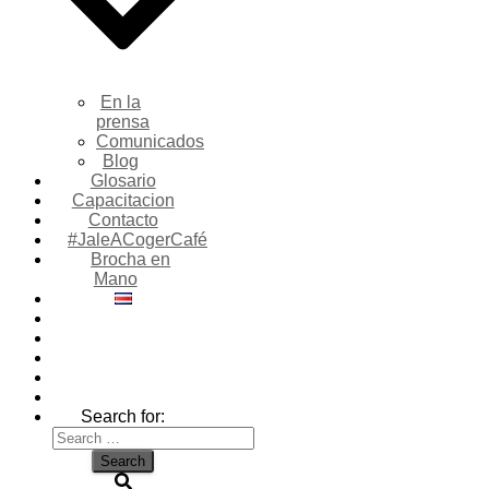
En la
prensa
Comunicados
Blog
Glosario
Capacitacion
Contacto
#JaleACogerCafé
Brocha en
Mano
Search for: