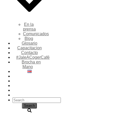
En la
prensa
Comunicados
Blog
Glosario
Capacitacion
Contacto
#JaleACogerCafé
Brocha en
Mano
Search
for: