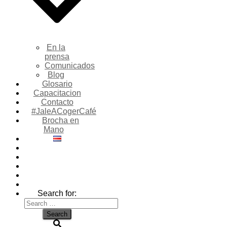
En la
prensa
Comunicados
Blog
Glosario
Capacitacion
Contacto
#JaleACogerCafé
Brocha en
Mano
Search for: