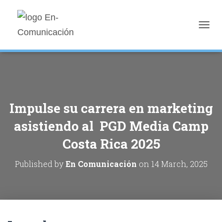
T
O
G
G
L
E
N
A
Impulse su carrera en marketing
V
I
asistiendo al PGD Media Camp
G
A
Costa Rica 2025
T
I
Published by
En Comunicación
on
14 March, 2025
O
N