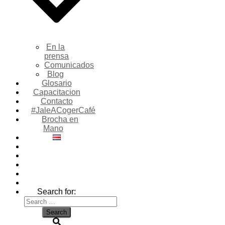
En la
prensa
Comunicados
Blog
Glosario
Capacitacion
Contacto
#JaleACogerCafé
Brocha en
Mano
Search for: