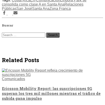
Tags:
Costa Rica
En-Comunicación
Lindora Park se
consolida como clase A en Santa Ana
Relaciones
Públicas
San José
Santa Ana
Zona Franca
Buscar
Search
for:
Related Posts
Comunicados
Ericsson Mobility Report: las suscripciones 5G
superan los tres mil millones mientras el tráfico de
subida gana impulso