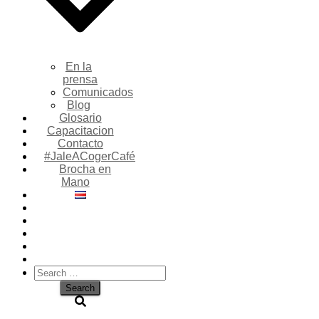
En la
prensa
Comunicados
Blog
Glosario
Capacitacion
Contacto
#JaleACogerCafé
Brocha en
Mano
Search
for: