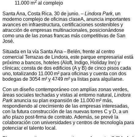
2
11.000 m
al complejo
Santa Ana, Costa Rica. 30 de junio. –
Lindora Park
, un
moderno complejo de oficinas claseA, anuncia importantes
avances en infraestructura, certificaciones sostenibles y
atracción de empresas multinacionales, posicionándose
como una de las zonas francas más competitivas de San
José.
Situada en la vía Santa Ana – Belén, frente al centro
comercial Terrazas de Lindora, este parque empresarial está
próximo a bancos, hoteles (Aloft, Indigo, Holiday Inn) y
clínicas; consta de dos edificios (A y B) de cinco pisos cada
uno, totalizando 11.000 m² para oficinas y cuenta con dos
bodegas de 3054 m² y 4749 m² ya listas para alquilarse.
Con un diseño contemporáneo con amplias zonas verdes,
áreas sociales techadas y vistas al entorno natural,
Lindora
Park
anuncia su plan expansión de 11.000 m² más,
respondiendo al crecimiento de las empresas interesadas,
con la futura construcción de las nuevas torres C y D, a un
año plazo post-firma de contrato. Además, se prevé la
colaboración con universidades y centros de tecnología para
potenciar el talento local.