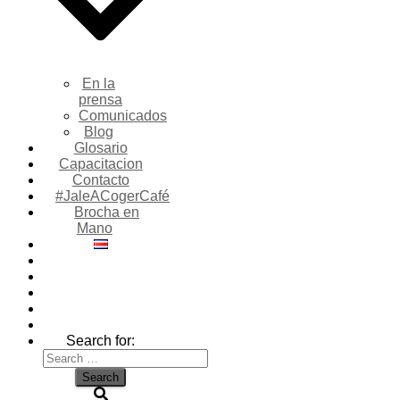
En la
prensa
Comunicados
Blog
Glosario
Capacitacion
Contacto
#JaleACogerCafé
Brocha en
Mano
Search for: