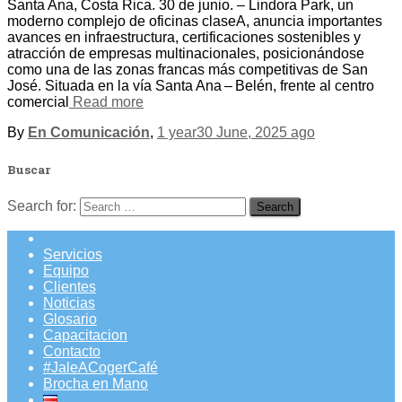
Santa Ana, Costa Rica. 30 de junio. – Lindora Park, un
moderno complejo de oficinas claseA, anuncia importantes
avances en infraestructura, certificaciones sostenibles y
atracción de empresas multinacionales, posicionándose
como una de las zonas francas más competitivas de San
José. Situada en la vía Santa Ana – Belén, frente al centro
comercial
Read more
By
En Comunicación
,
1 year
30 June, 2025
ago
Buscar
Search for:
Servicios
Equipo
Clientes
Noticias
Glosario
Capacitacion
Contacto
#JaleACogerCafé
Brocha en Mano