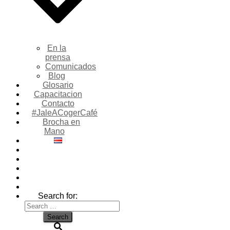
En la
prensa
Comunicados
Blog
Glosario
Capacitacion
Contacto
#JaleACogerCafé
Brocha en
Mano
Search for: