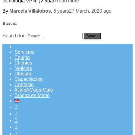
tecnología VPN, (Virtual
Read more
By
Marcela Villalobos
,
6 years
27 March, 2020
ago
Buscar
Search for:
Servicios
Equipo
Clientes
Noticias
Glosario
Capacitacion
Contacto
#JaleACogerCafé
Brocha en Mano