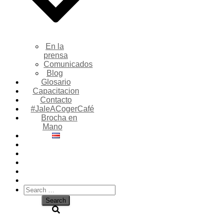
En la
prensa
Comunicados
Blog
Glosario
Capacitacion
Contacto
#JaleACogerCafé
Brocha en
Mano
Search
for: