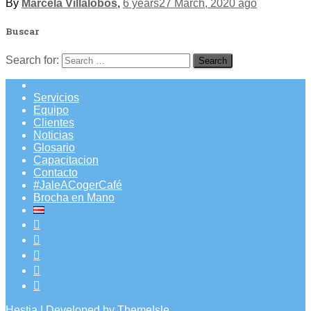
By
Marcela Villalobos
,
6 years
27 March, 2020
ago
Buscar
Search for:
Servicios
Equipo
Clientes
Noticias
Glosario
Capacitacion
Contacto
#JaleACogerCafé
Brocha en Mano
Hestia | Developed by
ThemeIsle