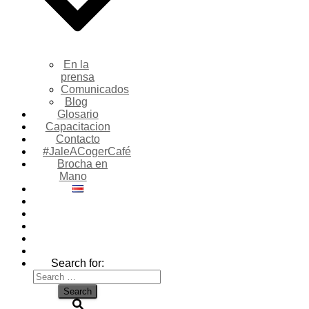
En la
prensa
Comunicados
Blog
Glosario
Capacitacion
Contacto
#JaleACogerCafé
Brocha en
Mano
Search for: