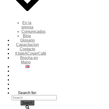
En la
prensa
Comunicados
Blog
Glosario
Capacitacion
Contacto
#JaleACogerCafé
Brocha en
Mano
Search for: