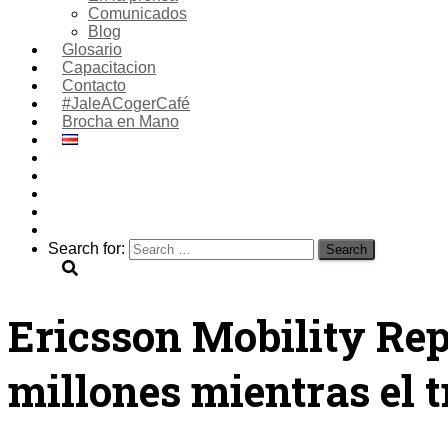
Comunicados
Blog
Glosario
Capacitacion
Contacto
#JaleACogerCafé
Brocha en Mano
Search for:
Ericsson Mobility Repo
millones mientras el 