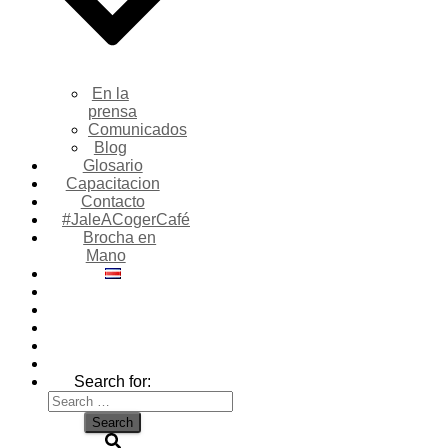
En la
prensa
Comunicados
Blog
Glosario
Capacitacion
Contacto
#JaleACogerCafé
Brocha en
Mano
Search for: