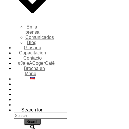
En la
prensa
Comunicados
Blog
Glosario
Capacitacion
Contacto
#JaleACogerCafé
Brocha en
Mano
Search for: