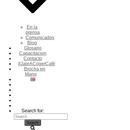
En la
prensa
Comunicados
Blog
Glosario
Capacitacion
Contacto
#JaleACogerCafé
Brocha en
Mano
Search for: