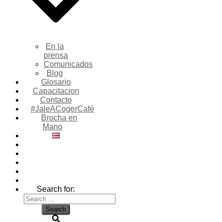
En la
prensa
Comunicados
Blog
Glosario
Capacitacion
Contacto
#JaleACogerCafé
Brocha en
Mano
Search for: