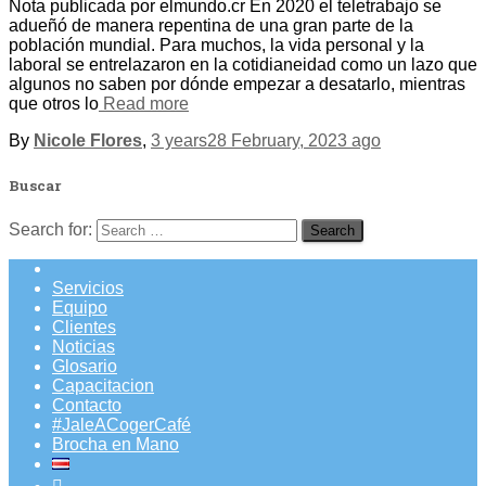
Nota publicada por elmundo.cr En 2020 el teletrabajo se
adueñó de manera repentina de una gran parte de la
población mundial. Para muchos, la vida personal y la
laboral se entrelazaron en la cotidianeidad como un lazo que
algunos no saben por dónde empezar a desatarlo, mientras
que otros lo
Read more
By
Nicole Flores
,
3 years
28 February, 2023
ago
Buscar
Search for:
Servicios
Equipo
Clientes
Noticias
Glosario
Capacitacion
Contacto
#JaleACogerCafé
Brocha en Mano