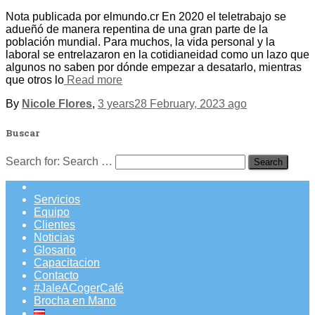
Nota publicada por elmundo.cr En 2020 el teletrabajo se
adueñó de manera repentina de una gran parte de la
población mundial. Para muchos, la vida personal y la
laboral se entrelazaron en la cotidianeidad como un lazo que
algunos no saben por dónde empezar a desatarlo, mientras
que otros lo
Read more
By
Nicole Flores
,
3 years
28 February, 2023
ago
Buscar
Search for:
Search …
Servicios
Equipo
Clientes
Noticias
Glosario
Capacitacion
Contacto
#JaleACogerCafé
Brocha en Mano