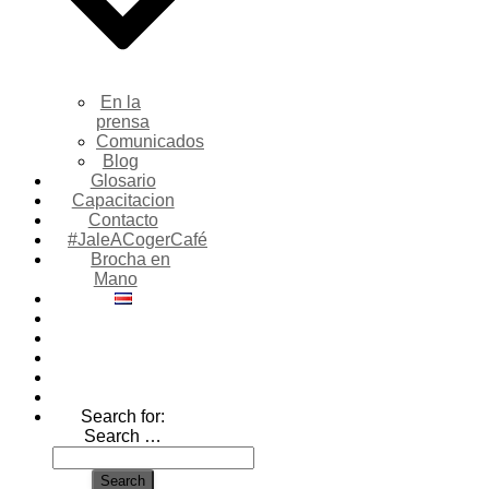
En la
prensa
Comunicados
Blog
Glosario
Capacitacion
Contacto
#JaleACogerCafé
Brocha en
Mano
Search for:
Search …