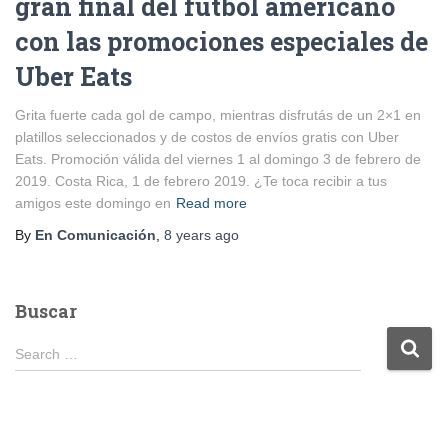
gran final del fútbol americano
con las promociones especiales de
Uber Eats
Grita fuerte cada gol de campo, mientras disfrutás de un 2×1 en
platillos seleccionados y de costos de envíos gratis con Uber
Eats. Promoción válida del viernes 1 al domingo 3 de febrero de
2019. Costa Rica, 1 de febrero 2019. ¿Te toca recibir a tus
amigos este domingo en
Read more
By
En Comunicación
,
8 years
ago
Buscar
S
Search …
e
a
r
c