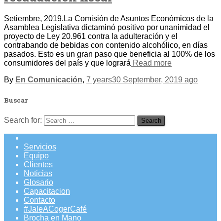
Setiembre, 2019.La Comisión de Asuntos Económicos de la
Asamblea Legislativa dictaminó positivo por unanimidad el
proyecto de Ley 20.961 contra la adulteración y el
contrabando de bebidas con contenido alcohólico, en días
pasados. Esto es un gran paso que beneficia al 100% de los
consumidores del país y que logrará
Read more
By
En Comunicación
,
7 years
30 September, 2019
ago
Buscar
Search for:
Servicios
Equipo
Clientes
Noticias
Glosario
Capacitacion
Contacto
#JaleACogerCafé
Brocha en Mano