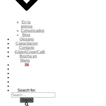
En la
prensa
Comunicados
Blog
Glosario
Capacitacion
Contacto
#JaleACogerCafé
Brocha en
Mano
Search for: