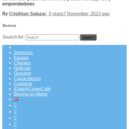
emprendedores
By
Cristhian Salazar
,
3 years
7 November, 2023
ago
Buscar
Search for:
Servicios
Equipo
Clientes
Noticias
Glosario
Capacitacion
Contacto
#JaleACogerCafé
Brocha en Mano