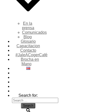
En la
prensa
Comunicados
Blog
Glosario
Capacitacion
Contacto
#JaleACogerCafé
Brocha en
Mano
Search for: