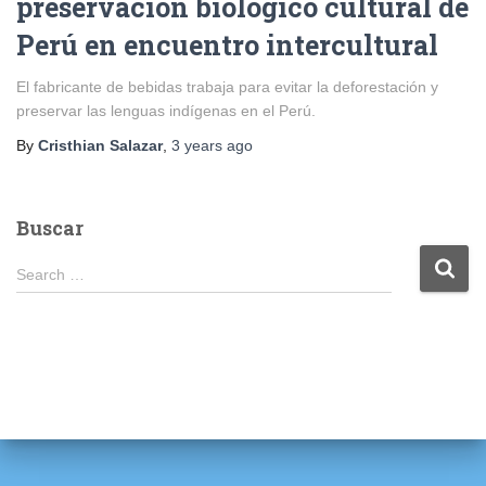
preservación biológico cultural de
Perú en encuentro intercultural
El fabricante de bebidas trabaja para evitar la deforestación y
preservar las lenguas indígenas en el Perú.
By
Cristhian Salazar
,
3 years
ago
Buscar
S
Search …
e
a
r
c
h
f
o
r
: