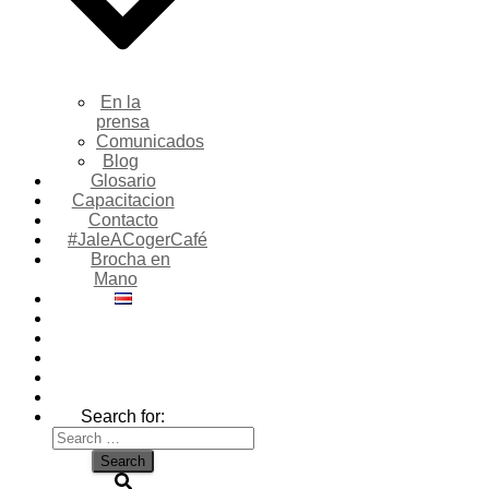
En la
prensa
Comunicados
Blog
Glosario
Capacitacion
Contacto
#JaleACogerCafé
Brocha en
Mano
Search for: