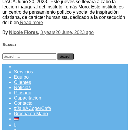
UACA Junio 20, 2023. Este jueves se llevará a cabo la
lección inaugural del Instituto Tomás Moro. Este instituto es
un centro de pensamiento político y social de inspiración
cristiana, de carácter humanista, dedicado a la consecución
del bien
Read more
By
Nicole Flores
,
3 years
20 June, 2023
ago
Buscar
Search
for:
Servicios
Equipo
Clientes
Noticias
Glosario
Capacitacion
Contacto
#JaleACogerCafé
Brocha en Mano