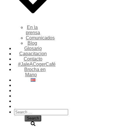
En la
prensa
Comunicados
Blog
Glosario
Capacitacion
Contacto
#JaleACogerCafé
Brocha en
Mano
Search
for: