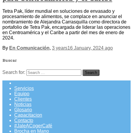
Tetra Pak, líder mundial en soluciones de envasado y
procesamiento de alimentos, se complace en anunciar el
nombramiento de Alejandra Carrasquilla como directora de
portafolio de Tetra Pak, encargada de liderar las operaciones
en Centroamérica y el Caribe a partir del mes de enero de
2024.
By
En Comunicación
,
3 years
16 January, 2024
ago
Buscar
Search for:
Servicios
Equipo
Clientes
Noticias
Glosario
Capacitacion
Contacto
#JaleACogerCafé
Brocha en Mano