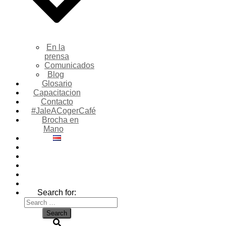
En la
prensa
Comunicados
Blog
Glosario
Capacitacion
Contacto
#JaleACogerCafé
Brocha en
Mano
Search for: