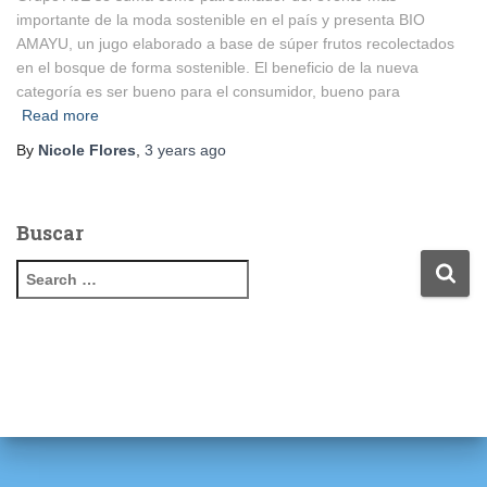
importante de la moda sostenible en el país y presenta BIO
AMAYU, un jugo elaborado a base de súper frutos recolectados
en el bosque de forma sostenible. El beneficio de la nueva
categoría es ser bueno para el consumidor, bueno para
Read more
By
Nicole Flores
,
3 years
ago
Buscar
S
e
a
r
c
h
f
o
r
: