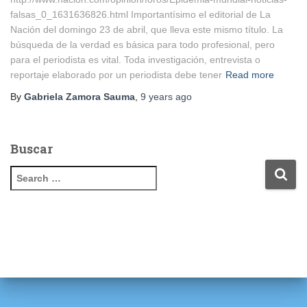
falsas_0_1631636826.html Importantísimo el editorial de La
Nación del domingo 23 de abril, que lleva este mismo título. La
búsqueda de la verdad es básica para todo profesional, pero
para el periodista es vital. Toda investigación, entrevista o
reportaje elaborado por un periodista debe tener
Read more
By
Gabriela Zamora Sauma
,
9 years
ago
Buscar
S
e
a
r
c
h
f
o
r