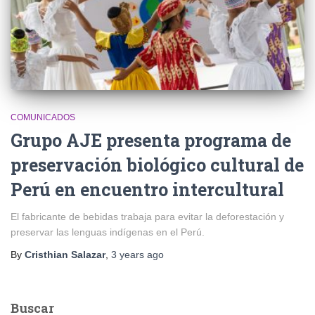
COMUNICADOS
Grupo AJE presenta programa de
preservación biológico cultural de
Perú en encuentro intercultural
El fabricante de bebidas trabaja para evitar la deforestación y
preservar las lenguas indígenas en el Perú.
By
Cristhian Salazar
,
3 years
ago
Buscar