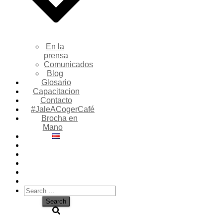
En la
prensa
Comunicados
Blog
Glosario
Capacitacion
Contacto
#JaleACogerCafé
Brocha en
Mano
Search
for: