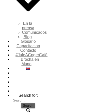
En la
prensa
Comunicados
Blog
Glosario
Capacitacion
Contacto
#JaleACogerCafé
Brocha en
Mano
Search for: