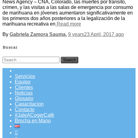
News Agency – CNA, Colorado, las muertes por tránsito,
crimen, y las visitas a las salas de emergencia por consumo
de marihuana en jóvenes aumentaron significativamente en
los primeros dos años posteriores a la legalización de la
marihuana recreativa en
Read more
By
Gabriela Zamora Sauma
,
9 years
23 April, 2017
ago
Buscar
Search
for:
Servicios
Equipo
Clientes
Noticias
Glosario
Capacitacion
Contacto
#JaleACogerCafé
Brocha en Mano