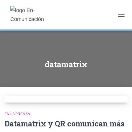
TOGG
NAVIG
datamatrix
EN LA PRENSA
Datamatrix y QR comunican más