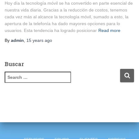
Hoy día la tecnología móvil se ha convertido en parte esencial de
nuestra vida diaria. Gracias a la reducción de costos, tenemos
cada vez más al alcance la tecnología móvil, sumado a esto, la
apertura de la telefonía ha dado mayores opciones para lo
usuarios. Esta tendencia ha logrado posicionar
Read more
By
admin
,
15 years
ago
Buscar
S
e
a
r
c
h
f
o
r
: