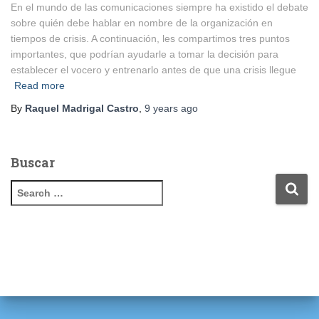
En el mundo de las comunicaciones siempre ha existido el debate
sobre quién debe hablar en nombre de la organización en
tiempos de crisis. A continuación, les compartimos tres puntos
importantes, que podrían ayudarle a tomar la decisión para
establecer el vocero y entrenarlo antes de que una crisis llegue
Read more
By
Raquel Madrigal Castro
,
9 years
ago
Buscar
S
e
a
r
c
h
f
o
r