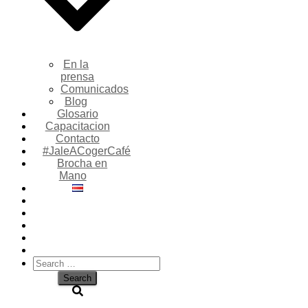
En la
prensa
Comunicados
Blog
Glosario
Capacitacion
Contacto
#JaleACogerCafé
Brocha en
Mano
Search
for: