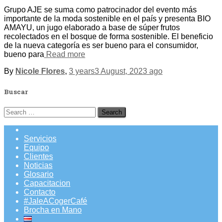
Grupo AJE se suma como patrocinador del evento más
importante de la moda sostenible en el país y presenta BIO
AMAYU, un jugo elaborado a base de súper frutos
recolectados en el bosque de forma sostenible. El beneficio
de la nueva categoría es ser bueno para el consumidor,
bueno para
Read more
By
Nicole Flores
,
3 years
3 August, 2023
ago
Buscar
Search
for:
Servicios
Equipo
Clientes
Noticias
Glosario
Capacitacion
Contacto
#JaleACogerCafé
Brocha en Mano