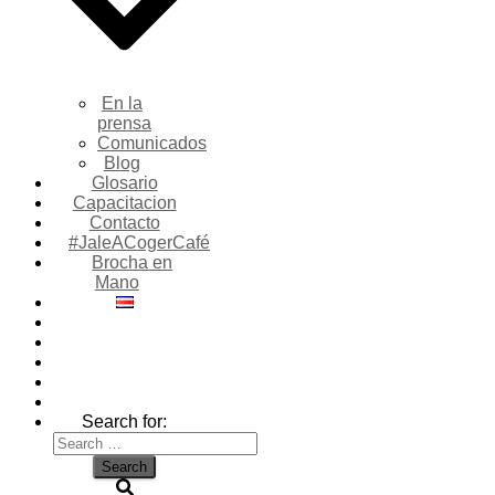
En la
prensa
Comunicados
Blog
Glosario
Capacitacion
Contacto
#JaleACogerCafé
Brocha en
Mano
Search for: