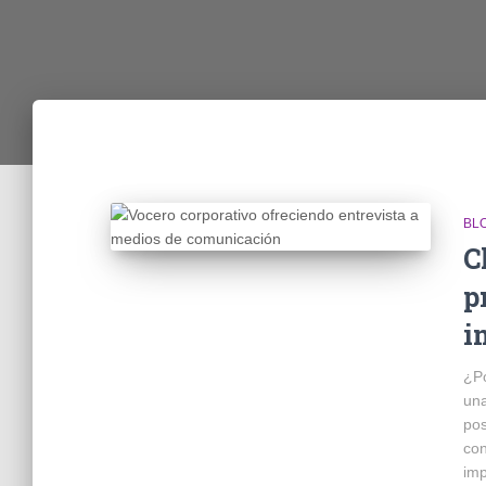
BL
C
p
i
¿Po
una
pos
con
imp