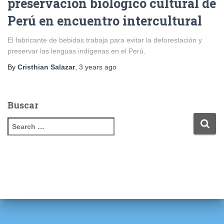
preservación biológico cultural de
Perú en encuentro intercultural
El fabricante de bebidas trabaja para evitar la deforestación y
preservar las lenguas indígenas en el Perú.
By
Cristhian Salazar
,
3 years
ago
Buscar
S
e
a
r
c
h
f
o
r
: