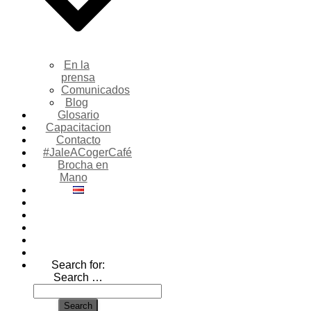
En la
prensa
Comunicados
Blog
Glosario
Capacitacion
Contacto
#JaleACogerCafé
Brocha en
Mano
Search for:
Search …