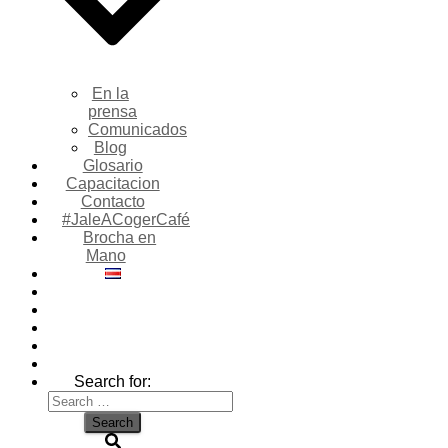
En la
prensa
Comunicados
Blog
Glosario
Capacitacion
Contacto
#JaleACogerCafé
Brocha en
Mano
Search for: