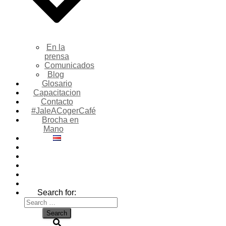
En la
prensa
Comunicados
Blog
Glosario
Capacitacion
Contacto
#JaleACogerCafé
Brocha en
Mano
Search for: